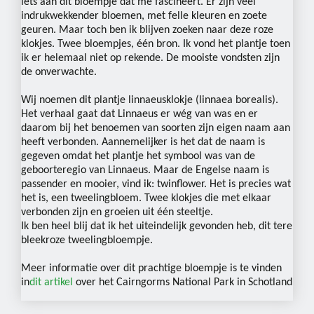
iets aan dit bloempje dat me fascineert. Er zijn veel
indrukwekkender bloemen, met felle kleuren en zoete
geuren. Maar toch ben ik blijven zoeken naar deze roze
klokjes. Twee bloempjes, één bron. Ik vond het plantje toen
ik er helemaal niet op rekende. De mooiste vondsten zijn
de onverwachte.
Wij noemen dit plantje linnaeusklokje (linnaea borealis).
Het verhaal gaat dat Linnaeus er wég van was en er
daarom bij het benoemen van soorten zijn eigen naam aan
heeft verbonden. Aannemelijker is het dat de naam is
gegeven omdat het plantje het symbool was van de
geboorteregio van Linnaeus. Maar de Engelse naam is
passender en mooier, vind ik: twinflower. Het is precies wat
het is, een tweelingbloem. Twee klokjes die met elkaar
verbonden zijn en groeien uit één steeltje.
Ik ben heel blij dat ik het uiteindelijk gevonden heb, dit tere
bleekroze tweelingbloempje.
Meer informatie over dit prachtige bloempje is te vinden
in
dit artikel
over het Cairngorms National Park in Schotland